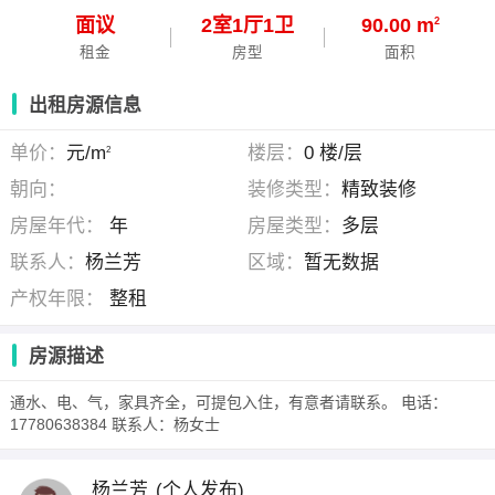
面议
2
室
1
厅
1
卫
90.00 m
2
租金
房型
面积
出租房源信息
单价：
元/m
楼层：
0 楼/层
2
朝向：
装修类型：
精致装修
房屋年代：
年
房屋类型：
多层
联系人：
杨兰芳
区域：
暂无数据
产权年限：
整租
房源描述
通水、电、气，家具齐全，可提包入住，有意者请联系。 电话：
17780638384 联系人：杨女士
杨兰芳
(个人发布)