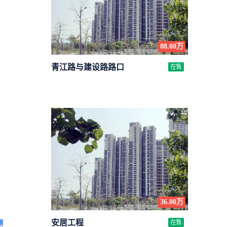
88.00万
青江路与建设路路口
在售
36.00万
安居工程
在售