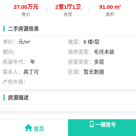
27.00万元
2
室
1
厅
1
卫
91.00 m
2
售价
房型
面积
二手房源信息
单价：
元/m
楼层：
6 楼/层
2
朝向：
装修类型：
毛坯未装
房屋年代：
年
房屋类型：
多层
联系人：
高丁可
区域：
暂无数据
产权年限：
房源描述
高丁可
(个人发布)
一键拨号
首页
联系时请说明是在
天全房产网
看到的！